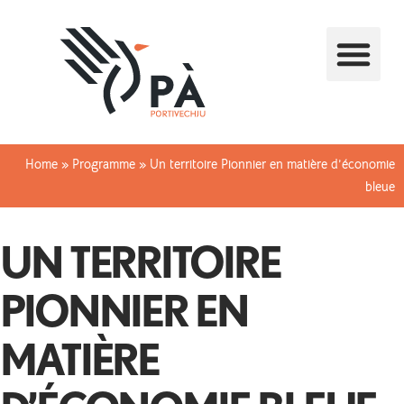
Home
»
Programme
»
Un territoire Pionnier en matière d’économie
bleue
UN TERRITOIRE
PIONNIER EN
MATIÈRE